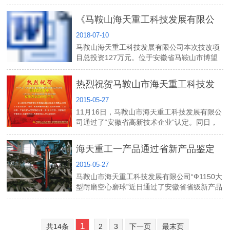
了马鞍山市海天重工科技发展有限公司积极履
行社会责任，推进可持续发展、创造财富、回
《马鞍山海天重工科技发展有限公
报社会、成就员工，追求经济、社会、环...
2018-07-10
司年产3万吨机械配备件技术改造项
马鞍山海天重工科技发展有限公司本次技改项
目》竣工环境保护验收公示
目总投资127万元。位于安徽省马鞍山市博望
高新区新市工业园，项目占地面积4.1925公
顷，建设标准化厂房面积2500平方米，本项目
热烈祝贺马鞍山市海天重工科技发
建成后可形成年产3万吨机械配备件的生产能
力。...
2015-05-27
展有限公司被认定为安徽省高新技
11月16日，马鞍山市海天重工科技发展有限公
术企业！
司通过了“安徽省高新技术企业”认定。同日，
专利产品混凝土专用搅拌叶获得安徽省“高新技
术产品”称号。
海天重工一产品通过省新产品鉴定
2015-05-27
评审
马鞍山市海天重工科技发展有限公司“Ф1150大
型耐磨空心磨球”近日通过了安徽省省级新产品
评审认定。根据《关于进一步做好新产品新技
术鉴定工作的通知》（皖经信科技〔2010〕48
号），按照省级新产品确认条件，马鞍山...
1
共14条
2
3
下一页
最末页