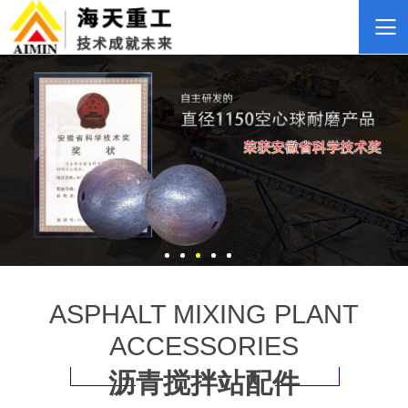
ASPHALT MIXING PLANT
ACCESSORIES
沥青搅拌站配件