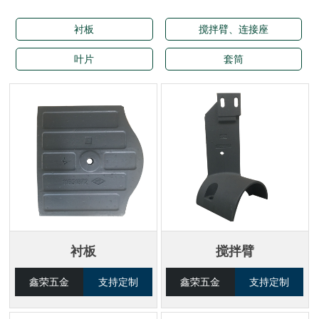
衬板
搅拌臂、连接座
叶片
套筒
衬板
搅拌臂
鑫荣五金
支持定制
鑫荣五金
支持定制