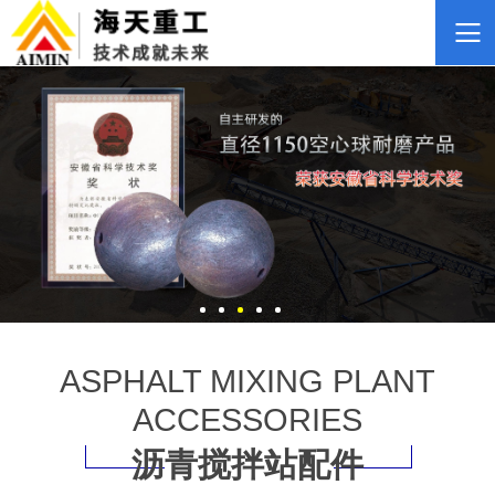
ASPHALT MIXING PLANT
ACCESSORIES
沥青搅拌站配件